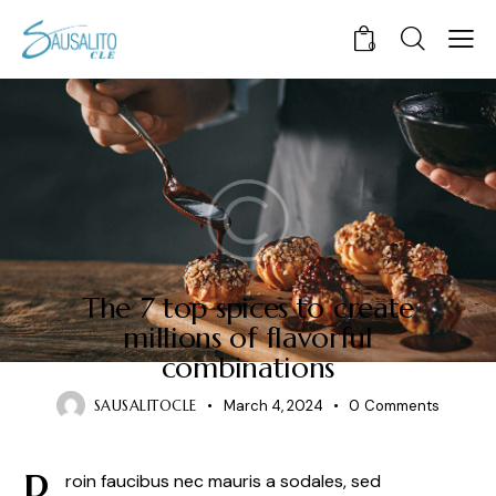
0
CULINARY
The 7 top spices to create
millions of flavorful
combinations
SAUSALITOCLE
March 4, 2024
0
Comments
P
roin faucibus nec mauris a sodales, sed