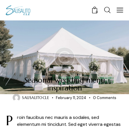
0
NEWS
Seasonal wedding menu
inspiration
SAUSALITOCLE
February 11, 2024
0
Comments
P
roin faucibus nec mauris a sodales, sed
elementum mi tincidunt. Sed eget viverra egestas