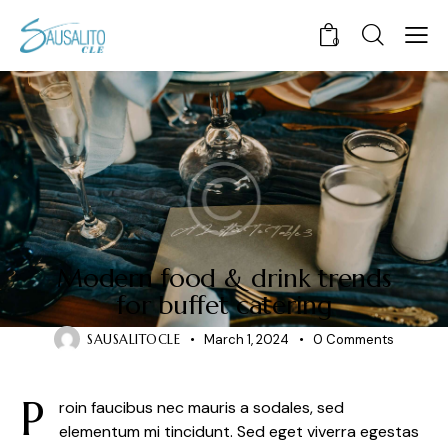
0
STORIES
Modern food & drink trends
for buffet catering
SAUSALITOCLE
March 1, 2024
0
Comments
P
roin faucibus nec mauris a sodales, sed
elementum mi tincidunt. Sed eget viverra egestas