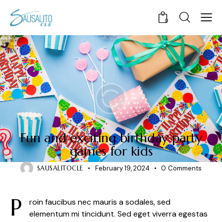
0
CHILDREN
Fun and exciting birthday party
games for kids
SAUSALITOCLE
February 19, 2024
0
Comments
P
roin faucibus nec mauris a sodales, sed
elementum mi tincidunt. Sed eget viverra egestas