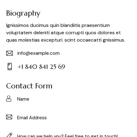
Biography
Ignissimos ducimus quin blandiitis praesentium
voluptatem deleniti atque corrupti quos dolores et
quas molestias excepturi. scint occaecatti gnissimus.
info@example.com
E-
+1 840 841 25 69
m
Ph
ail:
on
Contact Form
e: