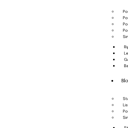
Po
Po
Po
Po
Si
Ri
Le
Ga
B
Bl
St
Lis
Po
Si
S