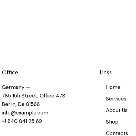
Office
Links
Germany —
Home
785 15h Street, Office 478
Services
Berlin, De 81566
About Us
info@example.com
+1 840 841 25 69
Shop
Contacts