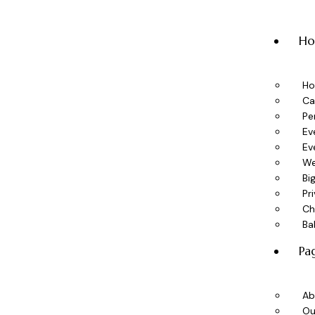
H
H
Ca
Pe
Ev
Ev
We
Bi
Pr
Ch
Ba
Pa
Ab
Ou