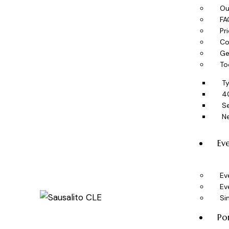
Ou
FA
Pr
Co
Ge
To
T
4
Se
N
Ev
Ev
Ev
Si
Po