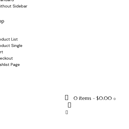
ithout Sidebar
op
oduct List
oduct Single
rt
eckout
shlist Page
0 items
-
$0.00
0