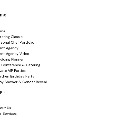
ome
ome
tering Classic
rsonal Chef Portfolio
ent Agency
ent Agency Video
dding Planner
g Conference & Catering
ivate VIP Parties
ildren Birthday Party
by Shower & Gender Reveal
ges
out Us
r Services