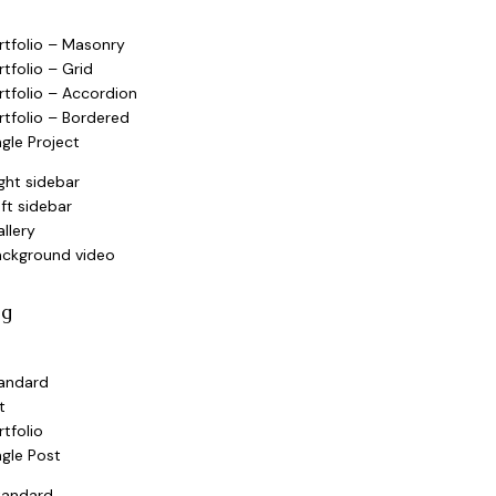
rtfolio – Masonry
rtfolio – Grid
rtfolio – Accordion
rtfolio – Bordered
ngle Project
ght sidebar
ft sidebar
llery
ackground video
og
andard
t
rtfolio
ngle Post
tandard