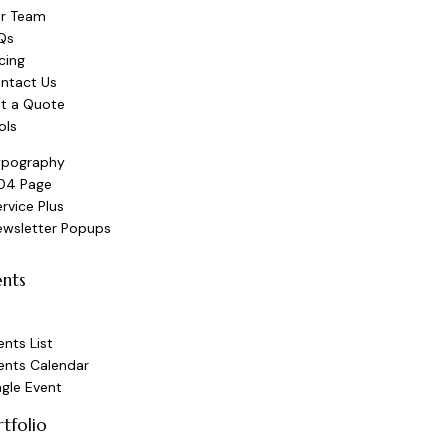
r Team
Qs
icing
ntact Us
t a Quote
ols
ypography
04 Page
rvice Plus
ewsletter Popups
ents
ents List
ents Calendar
ngle Event
rtfolio