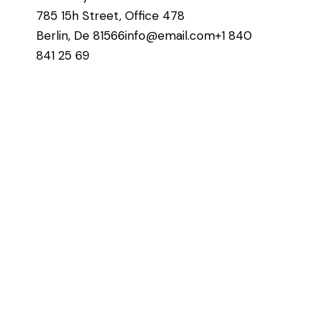
785 15h Street, Office 478
Berlin, De 81566
info@email.com
+1 840
841 25 69